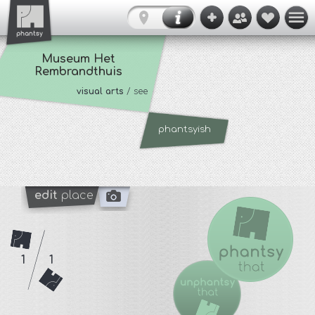
Museum Het
Rembrandthuis
visual arts
/ see
phantsyish
edit
place
1
1