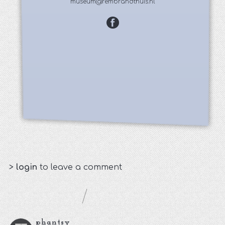
museum@rembrandthuis.nl
>
login
to leave a comment
phantsy